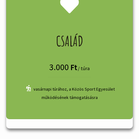
CSALÁD
3.000
Ft
/ túra
vasárnapi túrához, a Közös Sport Egyesület
működésének támogatásásra