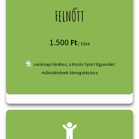
FELNŐTT
1.500
Ft
/ túra
vasárnapi túrához, a Közös Sport Egyesület
működésének támogatásásra