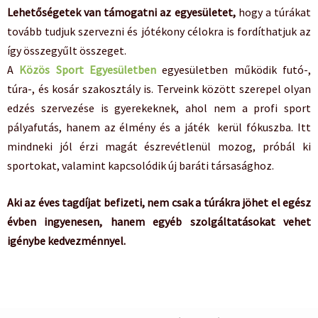
Lehetőségetek van támogatni az egyesületet,
hogy a túrákat
tovább tudjuk szervezni és jótékony célokra is fordíthatjuk az
így összegyűlt összeget.
A
Közös Sport Egyesületben
egyesületben működik futó-,
túra-, és kosár szakosztály is. Terveink között szerepel olyan
edzés szervezése is gyerekeknek, ahol nem a profi sport
pályafutás, hanem az élmény és a játék kerül fókuszba. Itt
mindneki jól érzi magát észrevétlenül mozog, próbál ki
sportokat, valamint kapcsolódik új baráti társasághoz.
Aki az éves tagdíjat befizeti, nem csak a túrákra jöhet el egész
évben ingyenesen, hanem egyéb szolgáltatásokat vehet
igénybe kedvezménnyel.