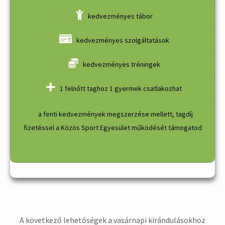
kedvezményes tábor
kedvezményes szolgáltatások
kedvezményes tréningek
1 felnőtt taghoz 1 gyermek csatlakozhat
a fenti kedvezmények megszerzése mellett, tagdíj
fizetéssel a Közös Sport Egyesület működését támogatod
A következő lehetőségek a vasárnapi kirándulásokhoz