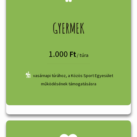
GYERMEK
1.000
Ft
/ túra
vasárnapi túrához, a Közös Sport Egyesület
működésének támogatásásra