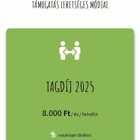
TÁMOGATÁS LEHETSÉGES MÓDJAI
TAGDÍJ 2025
8.000
Ft
/ év / felnőtt
vasárnapi túrához