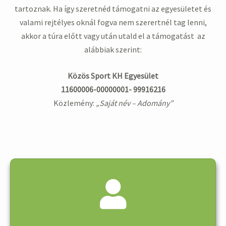
tartoznak. Ha így szeretnéd támogatni az egyesületet és
valami rejtélyes oknál fogva nem szerertnél tag lenni,
akkor a túra előtt vagy után utald el a támogatást az
alábbiak szerint:
Közös Sport KH Egyesület
11600006-00000001- 99916216
Közlemény:
„Saját név – Adomány”