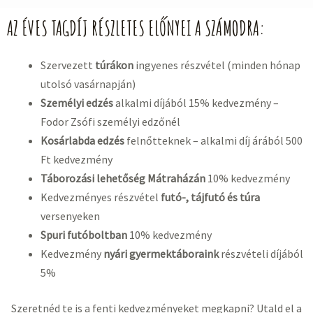
AZ ÉVES TAGDÍJ RÉSZLETES ELŐNYEI A SZÁMODRA:
Szervezett
túrákon
ingyenes részvétel (minden hónap
utolsó vasárnapján)
Személyi edzés
alkalmi díjából 15% kedvezmény –
Fodor Zsófi személyi edzőnél
Kosárlabda edzés
felnőtteknek – alkalmi díj árából 500
Ft kedvezmény
Táborozási lehetőség Mátraházán
10% kedvezmény
Kedvezményes részvétel
futó-, tájfutó és túra
versenyeken
Spuri futóboltban
10% kedvezmény
Kedvezmény
nyári
gyermektáboraink
részvételi díjából
5%
Szeretnéd te is a fenti kedvezményeket megkapni? Utald el a