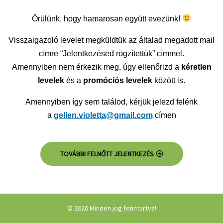
Örülünk, hogy hamarosan együtt evezünk!
Visszaigazoló levelet megküldtük az általad megadott mail
címre “Jelentkezésed rögzítettük” címmel.
Amennyiben nem érkezik meg, úgy ellenőrizd a
kéretlen
levelek
és a
promóciós levelek
között is.
Amennyiben így sem találod, kérjük jelezd felénk
a
gellen.violetta@gmail.com
címen
TOVÁBBI FELNŐTT JELENTKEZÉS
© 2026 Minden jog fenntartva!