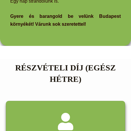
Egy nap strandolunk is.
Gyere és barangold be velünk Budapest
környékét! Várunk sok szeretettel!
RÉSZVÉTELI DÍJ (EGÉSZ
HÉTRE)