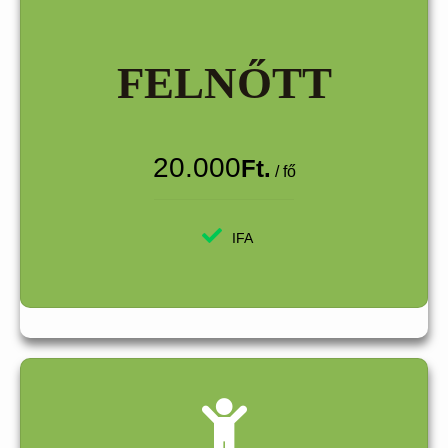
FELNŐTT
20.000
Ft.
/ fő
IFA