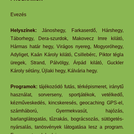
Evezés
Helyszínek:
Jánoshegy, Farkaserdő, Hárshegy,
Táborhegy, Dera-szurdok, Makovecz Imre kilátó,
Hármas határ hegy, Virágos nyereg, Mogyoróhegy,
Adyliget, Kaán Károly kilátó, Csillebérc, Piktor tégla
üregek, Strand, Pálvölgy, Árpád kilátó, Guckler
Károly sétány, Újlaki hegy, Kálvária hegy.
Programok:
tájékozódó futás, térképismeret, iránytű
használat, sorverseny, sportjátékok, vetélkedő,
kézműveskedés, kincskeresés, geocaching GPS-el,
számháború, Gyermekvasút, hajózás,
barlanglátogatás, tűzrakás, bográcsozás, sütögetés-
nyársalás, tanösvények látogatása lesz a program.