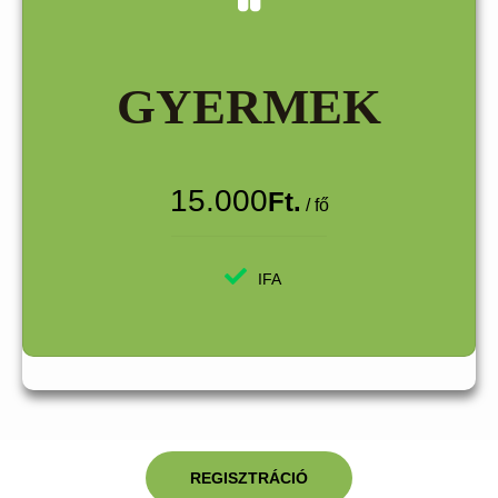
GYERMEK
15.000
Ft.
/ fő
IFA
REGISZTRÁCIÓ